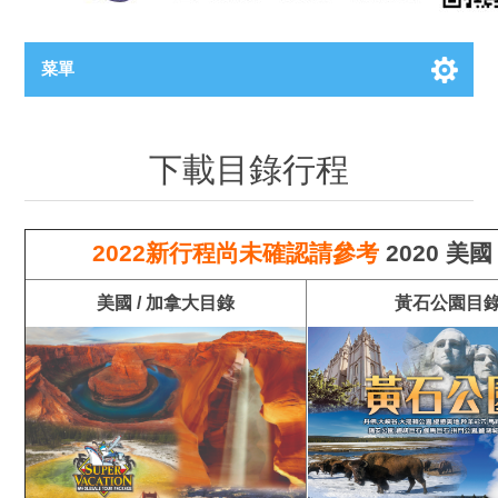
菜單
下載目錄行程
2022新行程尚未確認請參考
2020
美國
美國 / 加拿大目錄
黃石公園
目