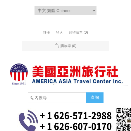
註冊
登入
願望清單
(0)
購物車
(0)