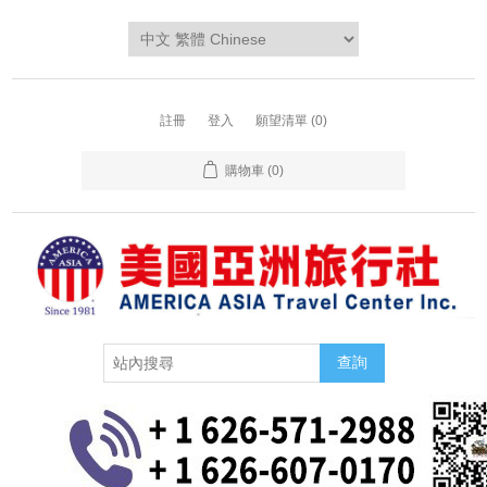
註冊
登入
願望清單
(0)
購物車
(0)