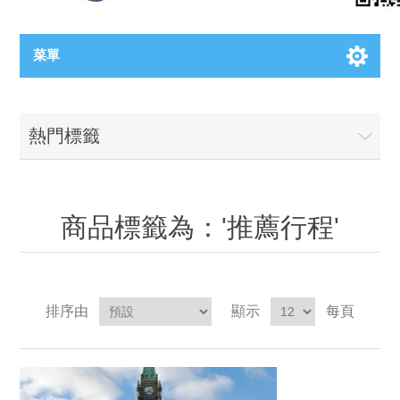
菜單
熱門標籤
商品標籤為：'推薦行程'
排序由
顯示
每頁