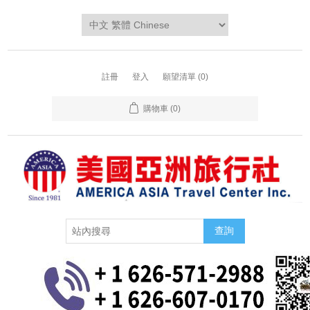
註冊
登入
願望清單
(0)
購物車
(0)