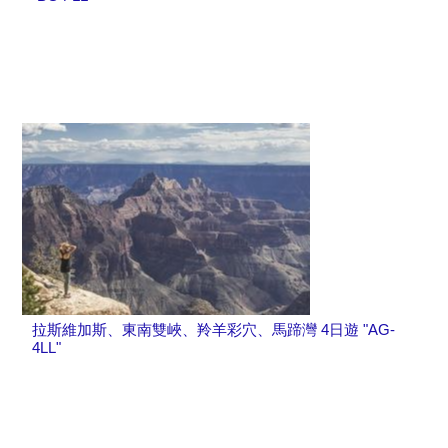
拉斯維加斯、東南雙峽、羚羊彩穴、馬蹄灣 4日遊 "AG-
4LL"