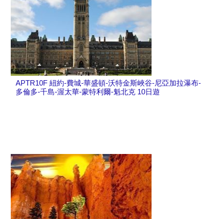
APTR10F 紐約-費城-華盛頓-沃特金斯峽谷-尼亞加拉瀑布-
多倫多-千島-渥太華-蒙特利爾-魁北克 10日遊