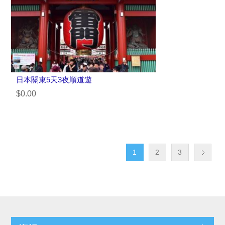
日本關東5天3夜順道遊
$0.00
1
2
3