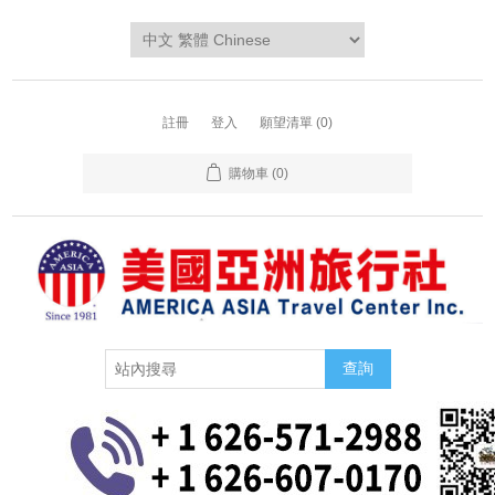
註冊
登入
願望清單
(0)
購物車
(0)