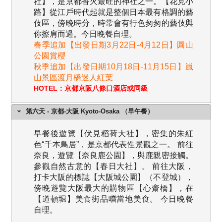
社】，是京都香火最旺的神社之一。【花見小
路】從江戶時代起就是整個日本最有格調的藝
伎區，傍晚時分，時常會有行色匆匆的藝伎與
你擦肩而過。今日晚餐自理。
春季追加【出發日期3月22日-4月12日】圓山
公園賞櫻
秋季追加【出發日期10月18日-11月15日】嵐
山景區渡月橋迷人紅葉
HOTEL：京都京阪八條口酒店或同級
第六天 - 京都-大阪 Kyoto-Osaka （早午餐）
早餐後遊覽【伏見稻荷大社】，密集的朱紅
色“千本鳥居”，是京都代表性景觀之一。 前往
奈良，遊覽【奈良鹿公園】，與鹿親密接觸。
參觀自然古意的【春日大社】。 前往大阪，
打卡大阪的標誌【大阪城公園】（不登城），
傍晚遊覽大阪最大的購物區【心齋橋】，在
【道頓堀】美食街品嚐當地美食。 今日晚餐
自理。