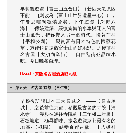
早餐後遊覽【富士山五合目】（若因天氣原因
不能上山則改為【富士山世界遺產中心】），
午餐品嚐陶板燒套餐。下午遊覽【忍野八
海】，傳統建築、緩慢旋轉的水車與迷人的富
士山風光，把你帶入另一個時代。接著前往
【平和公園】，觀賞富有日本特色的園藝花
草，這裡也是遠觀富士山的好地點。之後前往
名古屋【大須商業街】，自由逛街並品嚐小
吃。今日晚餐自理。
Hotel：京阪名古屋酒店或同級
第五天 - 名古屋-京都 （早午餐）
早餐後訪問日本三大名城之一——【名古屋
城】。之後前往京都，參觀最古老的寺院【清
水寺】，漫步在通往寺院的【三年板二年
板
】
石板坡道，極具韻味。接著遊覽京都最有名的
地區-【祇園】，感受京都古韻。【八
板
神