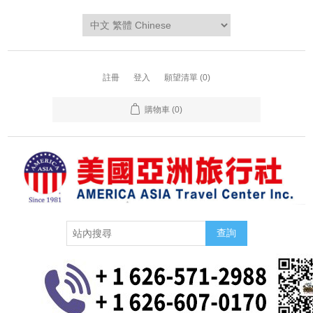
註冊
登入
願望清單
(0)
購物車
(0)