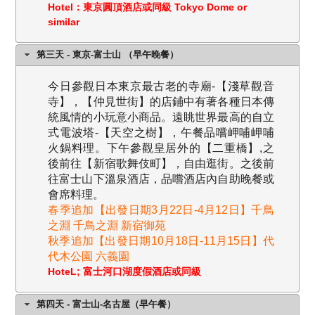
Hotel：東京圓頂酒店或同級 Tokyo Dome or
similar
第三天 - 東京-富士山 （早午晚餐）
今日參觀日本東京最古老的寺廟-【淺草觀音
寺】，【仲見世街】的店鋪中有著各種日本傳
統風情的小玩意小商品。遠眺世界最高的自立
式電波塔-【天空之樹】，午餐品嚐岬哺岬哺
火鍋料理。下午參觀皇居外的【二重橋】,之
後前往【新宿歌舞伎町】，自由逛街。之後前
往富士山下溫泉酒店，品嚐酒店內自助晚餐或
會席料理。
春季追加【出發日期3月22日-4月12日】千鳥
之淵 千鳥之淵 新宿御苑
秋季追加【出發日期10月18日-11月15日】代
代木公園 六義園
HoteL; 富士河口湖度假酒店或同級
第四天 - 富士山-名古屋（早午餐）