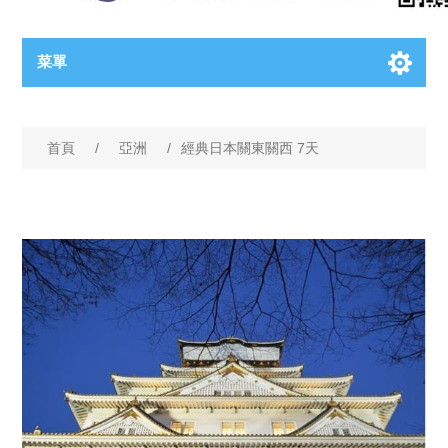
菜單
首頁
/
亞洲
/
經典日本關東關西 7天