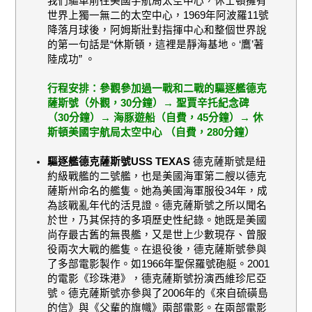
我們驅車前往美國宇航局太空中心，休士頓擁有
世界上獨一無二的太空中心，
1969
年阿波羅
11
號
降落月球後，阿姆斯壯對指揮中心和
整個世界說
的第一句話是“休斯頓，這裡是靜
海基地。‘鷹’著
陸成功” 。
行程安排：
參觀參加過一戰和二戰的驅逐艦德克
薩斯號（外觀，
30
分鐘）→ 聖賈辛托紀念碑
（
30
分鐘）→ 海豚遊船（自費，
45
分鐘）→
休
斯頓
美國宇航局太空中心 （自費，
280
分鐘）
驅逐艦德克薩斯號
USS TEXAS
德克薩斯號是紐
約級戰艦的二號艦，也是美國海軍第二艘以德克
薩斯州命名的艦隻。她為美國海軍服役
34
年，成
為該戰亂年代的活見證。德克薩斯號之所以聞名
於世，乃其保持的多項歷史性紀錄。她既是美國
尚存最古舊的無畏艦，又是世上少數現存、曾服
役兩次大戰的艦隻。在退役後，德克薩斯號參與
了多部電影製作。如
1966
年聖保羅號砲艇。
2001
的電影《珍珠港》，德克薩斯號扮演西維珍尼亞
號。德克薩斯號亦參與了
2006
年的《來自硫磺島
的信》與《父輩的旗幟》兩部電影。在兩部電影