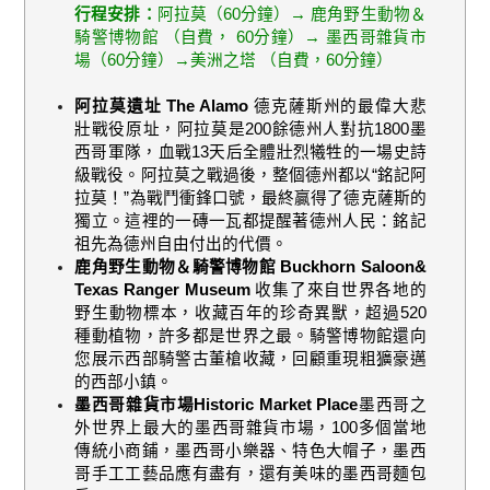
行程安排：
阿拉莫（
60
分鐘）→ 鹿角野生動物＆
騎警博物館 （自費，
60
分鐘）→ 墨西哥雜貨市
場（
60
分鐘）→美洲之塔 （自費，
60
分鐘）
阿拉莫遺址
The Alamo
德克薩斯州的最偉大悲
壯戰役原址，阿拉莫是
200
餘德州人對抗
1800
墨
西哥軍隊，血戰
13
天后全體壯烈犧牲的一場史詩
級戰役。阿拉莫之戰過後，整個德州都以“銘記阿
拉莫！”為戰鬥衝鋒口號，最終贏得了德克薩斯的
獨立。這裡的一磚一瓦都提醒著德州人民：銘記
祖先為德州自由付出的代價。
鹿角野生動物＆騎警博物館
Buckhorn Saloon&
Texas Ranger Museum
收集了來自世界各地的
野生動物標本，收藏百年的珍奇異獸，超過
520
種動植物，許多都是世界之最。騎警博物館還向
您展示西部騎警古董槍收藏，回顧重現粗獷豪邁
的西部小鎮。
墨西哥雜貨市場
Historic Market Place
墨西哥之
外世界上最大的墨西哥雜貨市場，
100
多個當地
傳統小商鋪，墨西哥小樂器、特色大帽子，墨西
哥手工工藝品應有盡有，還有美味的墨西哥麵包