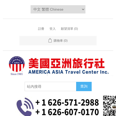
註冊
登入
願望清單
(0)
購物車
(0)