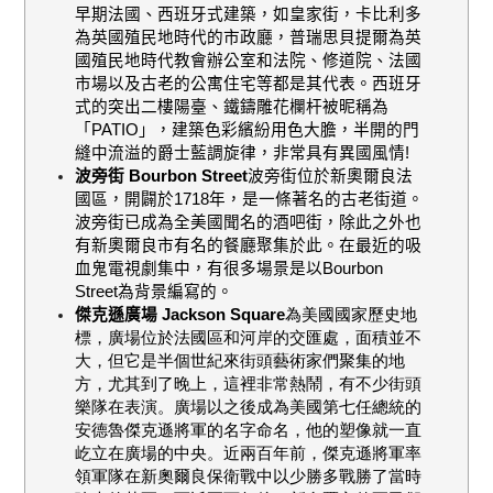
早期法國、西班牙式建築，如皇家街，卡比利多
為英國殖民地時代的市政廳，普瑞思貝提爾為英
國殖民地時代教會辦公室和法院、修道院、法國
市場以及古老的公寓住宅等都是其代表。西班牙
式的突出二樓陽臺、鐵鑄雕花欄杆被昵稱為
「
PATIO
」，建築色彩繽紛用色大膽，半開的門
縫中流溢的爵士藍調旋律，非常具有異國風情
!
波旁街
Bourbon Street
波旁街位於新奧爾良法
國區，開闢於
1718
年，是一條著名的古老街道。
波旁街已成為全美國聞名的酒吧街，除此之外也
有新奧爾良市有名的餐廳聚集於此。在最近的吸
血鬼電視劇集中，有很多場景是以
Bourbon
Street
為背景編寫的。
傑克遜廣場
Jackson Square
為美國國家歷史地
標，廣場位於法國區和河岸的交匯處，面積並不
大，但它是半個世紀來街頭藝術家們聚集的地
方，尤其到了晚上，這裡非常熱鬧，有不少街頭
樂隊在表演。廣場以之後成為美國第七任總統的
安德魯傑克遜將軍的名字命名，他的塑像就一直
屹立在廣場的中央。近兩百年前，傑克遜將軍率
領軍隊在新奧爾良保衛戰中以少勝多戰勝了當時