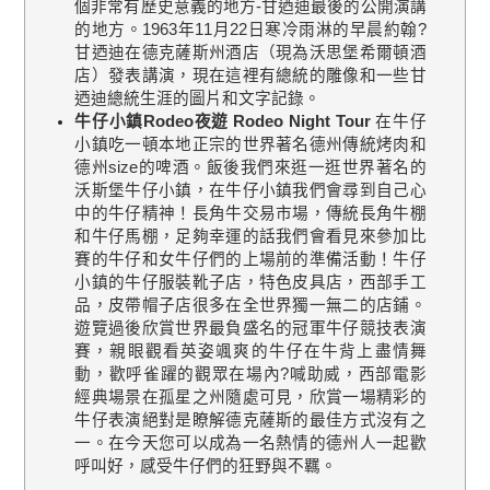
個非常有歷史意義的地方-甘迺迪最後的公開演講
的地方。1963年11月22日寒冷雨淋的早晨約翰?
甘迺迪在德克薩斯州酒店（現為沃思堡希爾頓酒
店）發表講演，現在這裡有總統的雕像和一些甘
迺迪總統生涯的圖片和文字記錄。
牛仔小鎮Rodeo夜遊 Rodeo Night Tour
在牛仔
小鎮吃一頓本地正宗的世界著名德州傳統烤肉和
德州size的啤酒。飯後我們來逛一逛世界著名的
沃斯堡牛仔小鎮，在牛仔小鎮我們會尋到自己心
中的牛仔精神！長角牛交易市場，傳統長角牛棚
和牛仔馬棚，足夠幸運的話我們會看見來參加比
賽的牛仔和女牛仔們的上場前的準備活動！牛仔
小鎮的牛仔服裝靴子店，特色皮具店，西部手工
品，皮帶帽子店很多在全世界獨一無二的店鋪。
遊覽過後欣賞世界最負盛名的冠軍牛仔競技表演
賽，親眼觀看英姿颯爽的牛仔在牛背上盡情舞
動，歡呼雀躍的觀眾在場內?喊助威，西部電影
經典場景在孤星之州隨處可見，欣賞一場精彩的
牛仔表演絕對是瞭解德克薩斯的最佳方式沒有之
一。在今天您可以成為一名熱情的德州人一起歡
呼叫好，感受牛仔們的狂野與不羈。