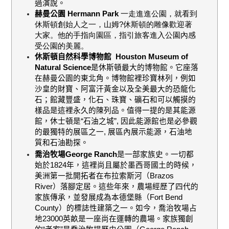
過演說。
赫曼公園
Hermann Park
一走進進公園，就看到
休斯頓創始人之一，山姆?休斯頓的雕像歡迎著
大家。他的手指向園區，指引旅客進入公園內感
受公園的美麗。
休斯頓自然科學博物館
Houston Museum of
Natural Science
是休斯頓最大的博物館。它座落
在赫曼公園的東北角。博物館裡珍寶林列，例如
沙皇的財寶、阿富汗黃金以及全美最大的恐龍化
石；館藏豐盛，化石、珠寶、礦石和可以觸摸的
樣品是這裡永久的陳列品。值得一提的是其能源
館，
休士頓是
“
石油之城
”,
因此能源館也是必參觀
的最獨特的展區之一
,
展區內展示能源，石油地
質和石油勘探。
喬治牧場
George Ranch
是一部家族史。一切都
始於
1824
年，這裡尚且屬於墨西哥國土的時候，
美洲第一批開拓者在布拉索斯河（
Brazos
River
）落腳定居。這些年來，農場經歷了四代的
家族傳承，並發展成為本德堡縣（
Fort Bend
County
）的標誌性建築之一。如今，喬治牧場占
地
23000
英畝是一座尚在運轉的農場。家族獨創