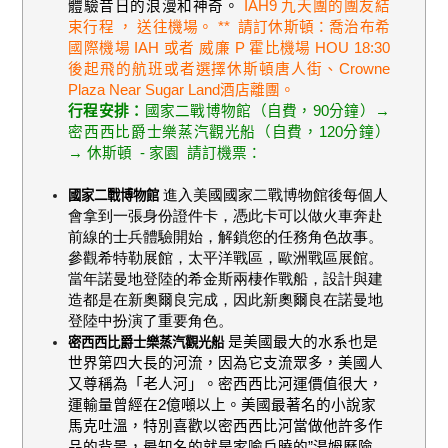
體驗昔日的浪漫和神奇。
IAH9 九天團的團友結
束行程 ， 送往機場。 ** 請訂休斯頓：喬治布希
國際機場 IAH 或者 威廉 P 霍比機場 HOU 18:30
後起飛的航班或者選擇休斯頓唐人街、Crowne
Plaza Near Sugar Land酒店離團。
行程安排：
國家二戰博物館（自費，
90
分鐘）→
密西西比爵士樂蒸汽觀光船（自費，
120
分鐘）
→ 休斯頓 - 家園 請訂機票：
進入美國國家二戰博物館後每個人
國家二戰博物館
會拿到一張身份證件卡，憑此卡可以做火車奔赴
前線的士兵體驗開始，解鎖您的任務角色故事。
參觀希特勒展館，太平洋戰區，歐洲戰區展館。
當年諾曼地登陸的希金斯兩棲作戰船，設計與建
造都是在新奧爾良完成，因此新奧爾良在諾曼地
登陸中扮演了重要角色。
是美國最大的水系也是
密西西比爵士樂蒸汽觀光船
世界第四大長的河流，因為它支流眾多，美國人
又尊稱為「老人河」。密西西比河運價值很大，
運輸量曾經在
2
億噸以上。美國最著名的小說家
馬克吐溫，特別喜歡以密西西比河當做他許多作
品的背景，最知名的就是家喻戶曉的”湯姆歷險