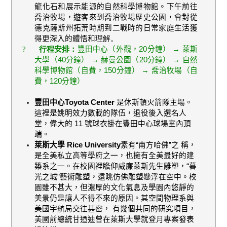
龍化石和展示能源的自然科學博物館。下午前往
喬治牧場，遊客來到喬治牧場歷史公園，會對從
德克薩斯州拓荒時期到二戰時的日常家庭生活獲
得更深入的體悟和
理解。
?
行程安排：
豐田中心（外觀，
20
分鐘）
→
萊斯
大學（
40
分鐘）
→
赫曼公園（
20
分鐘）
→
自然
科學博物館（自費，
150
分鐘） → 喬治牧場（自
費，
120
分鐘）
豐田
中心
Toyota Center
是休斯頓火箭隊主場。
這裡是姚明效力數載的隊伍，退役後入選名人
堂，偉大的
11
號球衣掛在豐田中心球場室內頂
端。
萊斯大學
Rice University
素有
“
南方哈佛
”
之 稱，
是全美私立高等學府之一，也擁有全美最好的建
築系之一。在校園裡瞻仰威廉萊斯先生雕塑，
“
暮
光之城
”
藝術雕塑，遠眺仿佛雕塑懸浮在空中。校
園雖不甚大，但濃厚的文化氣息及學園內悠靜的
美景仍是讓人不得不來的原因。其空間物理系與
美國宇航局交往甚密， 有幾個共同的研究項目，
美國前總統甘迺迪曾在萊斯大學就登月專案發表