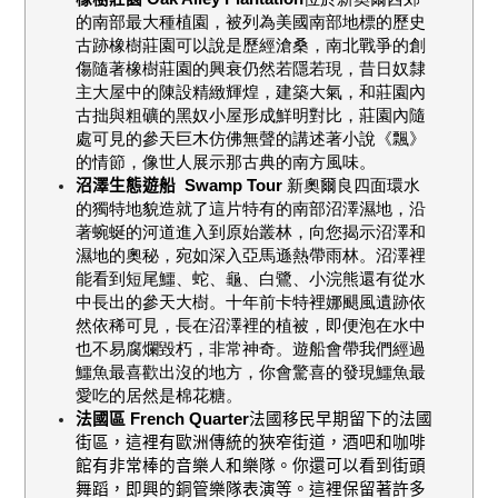
的南部最大種植園，被列為美國南部地標的歷史
古跡橡樹莊園可以說是歷經滄桑，南北戰爭的創
傷隨著橡樹莊園的興衰仍然若隱若現，昔日奴隸
主大屋中的陳設精緻輝煌，建築大氣，和莊園內
古拙與粗礦的黑奴小屋形成鮮明對比，莊園內隨
處可見的參天巨木仿佛無聲的講述著小說《飄》
的情節，像世人展示那古典的南方風味。
沼澤生態遊船
Swamp Tour
新奧爾良四面環水
的獨特地貌造就了這片特有的南部沼澤濕地，沿
著蜿蜒的河道進入到原始叢林，向您揭示沼澤和
濕地的奧秘，宛如深入亞馬遜熱帶雨林。沼澤裡
能看到短尾鱷、蛇、龜、白鷺、小浣熊還有從水
中長出的參天大樹。十年前卡特裡娜颶風遺跡依
然依稀可見，長在沼澤裡的植被，即便泡在水中
也不易腐爛毀朽，非常神奇。遊船會帶我們經過
鱷魚最喜歡出沒的地方，你會驚喜的發現鱷魚最
愛吃的居然是棉花糖。
法國區
French Quarter
法國移民早期留下的法國
街區，這裡有歐洲傳統的狹窄街道，酒吧和咖啡
館有非常棒的音樂人和樂隊。你還可以看到街頭
舞蹈，即興的銅管樂隊表演等。這裡保留著許多