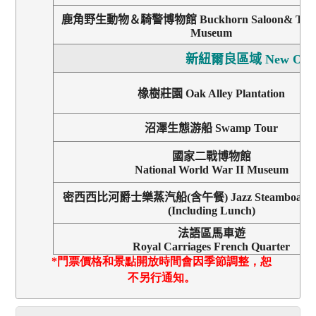
鹿角野生動物＆騎警博物館
Buckhorn Saloon& Tex
Museum
新紐爾良區域
New Orle
橡樹莊園
Oak Alley Plantation
沼澤生態游船
Swamp Tour
國家二戰博物館
National World War II Museum
密西西比河爵士樂蒸汽船(含午餐)
Jazz Steamboat Mi
(
Including Lunch
)
法語區馬車遊
Royal Carriages French Quarter
*
門票價格和景點開放時間會因季節調整，恕
不另行通知。