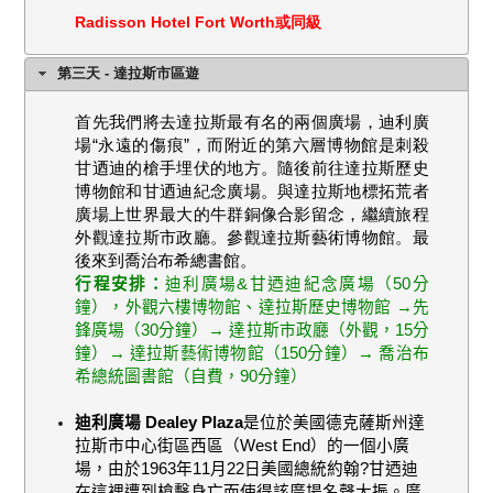
Radisson Hotel Fort Worth或同級
第三天 - 達拉斯市區遊
首先我們將去達拉斯最有名的兩個廣場，迪利廣
場“永遠的傷痕”，而附近的第六層博物館是刺殺
甘迺迪的槍手埋伏的地方。隨後前往達拉斯歷史
博物館和甘迺迪紀念廣場。與達拉斯地標拓荒者
廣場上世界最大的牛群銅像合影留念，繼續旅程
外觀達拉斯市政廳。參觀達拉斯藝術博物館。最
後來到喬治布希總書館。
行程安排：
迪利廣場
&
甘迺迪紀念廣場（
50
分
鐘），外觀六樓博物館、達拉斯歷史博物館 →先
鋒廣場（
30
分鐘）→ 達拉斯市政廳（外觀，
15
分
鐘）→ 達拉斯藝術博物館（
150
分鐘）→ 喬治布
希總統圖書館（自費，
90
分鐘）
迪利廣場
Dealey Plaza
是位於美國德克薩斯州達
拉斯市中心街區西區（
West End
）的一個小廣
場，由於
1963
年
11
月
22
日美國總統約翰?甘迺迪
在這裡遭到槍擊身亡而使得該廣場名聲大振。廣