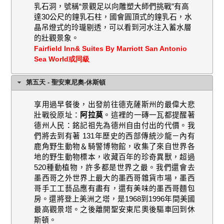
乳石洞，號稱“景觀足以向雕塑大師們挑戰”有高
達
30
公尺的鐘乳石柱，國會圓頂式的鐘乳石，水
晶吊燈式的玲瓏剔透，可以看到河水注入蓄水層
的壯觀景象。
Fairfield Inn& Suites By Marriott San Antonio
Sea World或同級
第五天 - 聖安東尼奧-休斯頓
享用過早餐後，出發前往德克薩斯州的最偉大悲
壯戰役原址：
阿拉莫
。這裡的一磚一瓦都提醒著
德州人民：銘記祖先為德州自由付出的代價。我
們將去到有著
131
年歷史的西部傳統沙龍－內有
鹿角野生動物＆騎警博物館，收集了來自世界各
地的野生動物標本，收藏百年的珍奇異獸，超過
520
種動植物，許多都是世界之最。我們還會去
墨西哥之外世界上最大的墨西哥雜貨市場，墨西
哥手工工藝品應有盡有，還有美味的墨西哥麵包
房。還將登上美洲之塔，是
1968
到
1996
年間美國
最高觀景塔。之後離開聖安東尼奧後驅車回到休
斯頓。