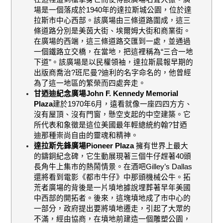
場是一個落成於
1940
年的達拉斯城公園，位於達
拉斯市中心西部。該廣場由三條道路圍成，這三
條道路分別是美茵大街、埃爾姆大街和商業街。
在廣場的西端，這三條道路交匯到一處，並通過
一個鐵路立交橋，在當地，把這裡稱為“三合一地
下道”。該廣場是以民權領袖，達拉斯晨報早期的
出版商喬治?班尼曼?迪利的名字命名的，他曾經
為了這一地區的繁榮而四處奔走。
甘迺迪紀念廣場
John F. Kennedy Memorial
Plaza
建於
1970
年
6
月，遠看就像一座四四方方、
沒有屋頂、沒有門窗，懸空支起的中空建築。它
所代表和象徵是這位美國最年輕總統約翰?甘迺
迪那種崇尚自由的靈魂和精神。
達拉斯先鋒廣場
Pioneer Plaza
擁有世界上最大
的鑄銅紀念碑，它生動展現著三個牛仔趕著
40
頭
長角牛上集市的熱鬧情景。在酒吧
Gilley
’
s Dallas
還將看到電影《都市牛仔》中那頭機械公牛。拓
荒者廣場的背後是一片墳地
據說埋葬著早年美國
中西部的開拓者。後來，這塊墳地成了市中心的
一部分，政府提出要將墳地遷走，引起了大眾的
不滿，經由協商，在墳地前建造一個雕塑公園，