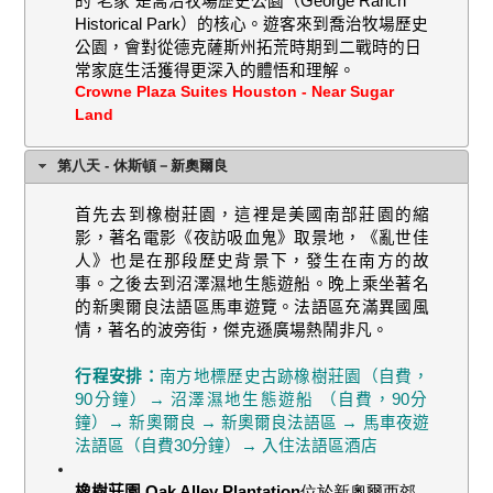
的“老家”是喬治牧場歷史公園（
George Ranch
Historical Park
）的核心。遊客來到喬治牧場歷史
公園，會對從德克薩斯州拓荒時期到二戰時的日
常家庭生活獲得更深入的體悟和理解。
Crowne Plaza Suites Houston - Near Sugar
Land
第八天 - 休斯頓－新奧爾良
首先去到橡樹莊園，這裡是美國南部莊園的縮
影，著名電影《夜訪吸血鬼》取景地，《亂世佳
人》也是在那段歷史背景下，發生在南方的故
事。之後去到沼澤濕地生態遊船。晚上乘坐著名
的新奧爾良法語區馬車遊覽。法語區充滿異國風
情，著名的波旁街，傑克遜廣場熱鬧非凡。
行程安排：
南方地標歷史古跡橡樹莊園（自費，
90
分鐘）→ 沼澤濕地生態遊船 （自費，
90
分
鐘）→ 新奧爾良
→
新奧爾良法語區 → 馬車夜遊
法語區（自費
30
分鐘）→ 入住法語區酒店
橡樹莊園
Oak Alley Plantation
位於新奧爾西郊