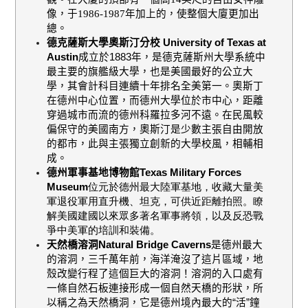
像，于
1986-1987
年加上的，使整個大廈更加出
總。
德克薩斯大學奧斯汀分校
University of Texas at
Austin
成立於
1883
年，是德克薩斯州大學系統中
最主要的旗艦級大學，也是美國最好的公立大
學，其會計科目連續十年排名全美第一。奧斯丁
在德州中心位置，而德州大學位於市中心，距離
穿過城市而流的德州科羅拉多河不遠。在民風較
偏保守的美國南方，奧斯汀是少數主張自由開放
的都市，此與主張獨立創新的大學校風，相輔相
成。
德州軍事基地博物館
Texas Military Forces
Museum
位元於德州最大陸軍基地，收藏大量美
軍退役軍用直升機、坦克，可供近距離拍照。瞭
解美國建國以來眾多著名軍事將領，以及反恐戰
爭中美軍的培訓和裝備。
天然橋溶洞
Natural Bridge Caverns
是德州最大
的溶洞，三千萬年前，海洋淹沒了這片區域，地
殼改變行程了這個巨大的溶洞！溶洞的入口處有
一條自然石板連接形成一個自然天橋的形狀，所
以稱之為天然橋洞，它是德州境內最大的“活”鐘