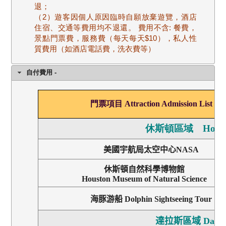
退；
（2）遊客因個人原因臨時自願放棄遊覽，酒店
住宿、交通等費用均不退還。 費用不含: 餐費，
景點門票費，服務費（每天每天$10），私人性
質費用（如酒店電話費，洗衣費等）
自付費用 -
門票項目
Attraction Admission List
休斯頓區域
Hous
美國宇航局太空中心
NASA
休斯頓自然科學博物館
Houston Museum of Natural Science
海豚游船
Dolphin Sightseeing Tour
達拉斯區域
Dalla