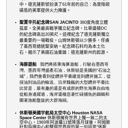
中，德克薩斯號扮演了
61
年前的自己：為登陸硫
磺島的美軍提供火力掩護。
聖賈辛托紀念碑
SAN JACINTO
360
度角度立體
孤星，全美最高戰爭獨立紀念碑，比華盛頓
DC
的紀念碑高出
20
英尺。這裡紀念了德克薩斯獨立
最重要的一場戰役，山姆休斯頓以少勝多，俘虜
了墨西哥總統聖安納。紀念碑石料均為本土化
石，揭示了美國石油重鎮：德克薩斯州的起源。
海豚遊船
我們將搭乘海豚遊船，行駛在墨西哥
灣。墨西哥灣盛產石油，休斯頓是美國的“石油之
城”，我們會看到從鑽井平臺建造到鑽井施工，從
採油到油品的輸送。沿岸魏巍的大型鑽井平臺比
比皆是，最有趣的還是有成群的野生海豚自由地
從船身邊躍過，海岸還棲息著忙碌捕魚的鵜鶘和
圍著漁船盤旋的大群海鷗。
休斯頓美國宇航局太空中心
Houston NASA
Space Center
休斯頓擁有世界上獨一無二的太
空中心，
1969
年阿波羅
11
號降落月球後，阿姆斯
壯對指揮中心和整個世界說的第一句話是“休斯