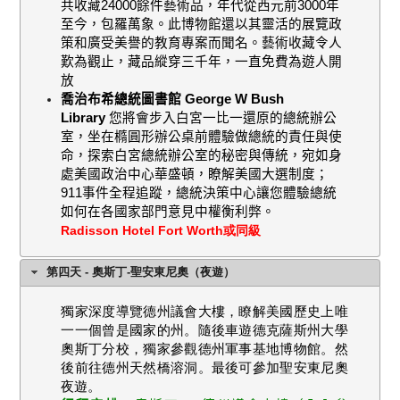
共收藏
24000
餘件藝術品，年代從西元前
3000
年
至今，包羅萬象。此博物館還以其靈活的展覽政
策和廣受美譽的教育專案而聞名。藝術收藏令人
歎為觀止，藏品縱穿三千年，一直免費為遊人開
放
喬治布希總統圖書館
George W Bush
Library
您將會步入白宮一比一還原的總統辦公
室，坐在橢圓形辦公桌前體驗做總統的責任與使
命，探索白宮總統辦公室的秘密與傳統，宛如身
處美國政治中心華盛頓，瞭解美國大選制度；
911
事件全程追蹤，總統決策中心讓您體驗總統
如何在各國家部門意見中權衡利弊。
Radisson Hotel Fort Worth或同級
第四天 - 奧斯丁-聖安東尼奧（夜遊）
獨家深度導覽德州議會大樓，瞭解美國歷史上唯
一一個曾是國家的州。隨後車遊德克薩斯州大學
奧斯丁分校，獨家參觀德州軍事基地博物館。然
後前往德州天然橋溶洞。最後可參加聖安東尼奧
夜遊。