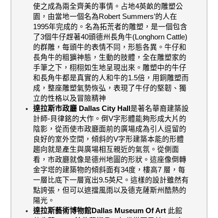
使之成為兩全齊美的事情。占地
4
英畝的雕塑公
園，由當地一個名為
Robert Summers
’的人在
1995
年完成的。名為拓荒者的雕塑，是一個包含
了
3
個牛仔趕著
40
頭德州長角牛
(Longhorn Cattle)
的群雕，每頭牛的表情不同，形態各異。牛仔和
長角牛的粗獷神態，生動的肢體，全在雕塑家的
手筆之下，栩栩如生地呈現出來。雕塑中的牛仔
和長角牛都是真實的人和牛的
1.5
倍，用銅雕塑而
成，整座雕塑氣勢恢弘，表現了牛仔的堅韌、獨
立的性格以及冒險精神
達拉斯市政廳
Dallas City Hall
是著名華裔建築設
計師
-
貝律銘的大作。倒
V
字形體能夠形成大片的
陰影，從而使市政廳面前的廣場成為引人逗留的
良好的室外空間，傾斜的
V
字形建築本能的形體
趨向就是產生與廣場相互親近的氣氛。從側面
看，市政廳就像是德州地圖的形狀。這座像倒轉
金字塔的建築物的傾斜面有
34
度，樓高
7
層，每
一層比底下一層寬出
9.5
英尺。這樣的設計雖然有
點誇張，但可以遮擋風雨以及德克薩斯州酷熱的
陽光。
達拉斯藝術博物館
Dallas Museum Of Art
此館