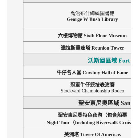
喬治布什總統圖書館
George W Bush Library
六樓博物館
Sixth Floor Museum
達拉斯重逢塔
Reunion Tower
沃斯堡區域
Fort W
牛仔名人堂
Cowboy Hall of Fame
冠軍牛仔競技表演賽
Stockyard Championship Rodeo
聖安東尼奧區域
San An
聖安東尼奧
特色夜游（包含船票
Night Tour
（
Including Riverwalk Cruise
美洲塔
Tower Of Americas