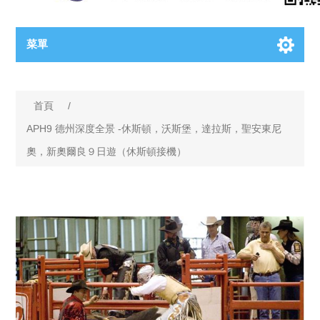
菜單
首頁
/
APH9 德州深度全景 -休斯頓，沃斯堡，達拉斯，聖安東尼
奧，新奧爾良９日遊（休斯頓接機）