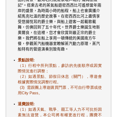
記”。搭乘古老的蒸氣船遊密西西比可遙想當年兩
岸的盛景，為時兩小時的船程，船上也會廣播介
紹馬克吐溫的歷史故事。在密西西比河上盡情享
受悠揚悅耳的爵士樂，與船上遊客一起載歌載
舞，仿佛回到了五十年代。世界爵士樂誕生地新
奧爾良，在這裡，您才會欣賞到最正宗的爵士
樂。我們將在船上享用一頓傳統的美國南方午
餐，參觀蒸汽船機器室瞭解蒸汽動力原理，蒸汽
船特有的管道演奏別致有趣。
景點說明:
（1）行程中所列景點，參訪的先後順序或因實
際情況進行調整；
（2）如遇景點、節假日休息（關門），導遊會
根據實際情況調整行程。
(3) 需跟團上導遊購買門票，不可自行帶票或使
用City Pass。
退費說明:
（1）如遇天氣、戰爭、罷工等人力不可抗拒因
素無法遊覽，本公司將有權更改行程，團費不