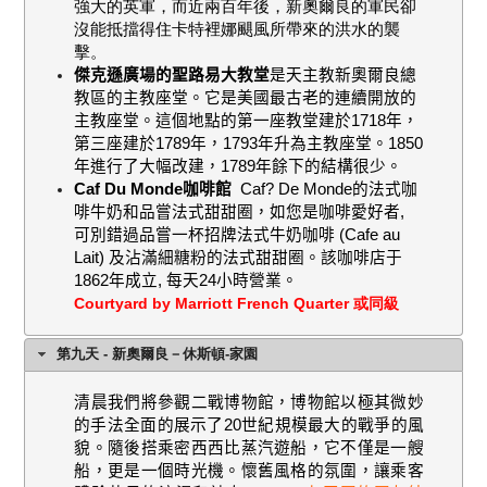
強大的英軍，而近兩百年後，新奧爾良的軍民卻
沒能抵擋得住卡特裡娜颶風所帶來的洪水的襲
擊。
傑克遜廣場的聖路易大教堂
是天主教新奧爾良總
教區的主教座堂。它是美國最古老的連續開放的
主教座堂。這個地點的第一座教堂建於
1718
年，
第三座建於
1789
年，
1793
年升為主教座堂。
1850
年進行了大幅改建，
1789
年餘下的結構很少。
Caf Du Monde
咖啡館
Caf
?
De Monde
的法式咖
啡牛奶和品嘗法式甜甜圈，如您是咖啡愛好者
,
可別錯過品嘗一杯招牌法式牛奶咖啡
(Cafe au
Lait)
及沾滿細糖粉的法式甜甜圈。該咖啡店于
1862
年成立
,
每天
24
小時營業。
Courtyard by Marriott French Quarter 或同級
第九天 - 新奧爾良－休斯頓-家園
清晨我們將參觀二戰博物館，博物館以極其微妙
的手法全面的展示了
20
世紀規模最大的戰爭的風
貌。隨後搭乘密西西比蒸汽遊船，它不僅是一艘
船，更是一個時光機。懷舊風格的氛圍，讓乘客