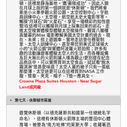
頓，這裡是靜海基地。‘鷹’著陸成功” 。因此人類
在月球上說的第一個詞就是“休斯頓”。我們將會
乘坐小火車參觀火箭公園，太空控制中心，宇航
員訓練中心，太空梭，航空航太史大電影等等。
觸摸“月球石”與“火星石”。享受一場精彩的知性遊
覽
!
在這裡可以觸摸到月球上採集回來的岩石、走
進太空梭實體模型體驗太空梭操作、觀賞八層樓
高螢幕的
iMax
電影瞭解美國太空計畫的過去、現
在、未來；搭上遊園車，實地走訪登任務管制
室、太空人訓練中心、甚至帶您到美式足球場大
小的”火箭公園”與實體阿波羅火箭拍照；許多有
趣的活動讓遊客體驗太空人的生活，而各種設備
及巨大無比的火箭則讓人嘆為觀止
!
更別提在紀念
品商店中，可以實際買到太空食品，試試看”脫水
霜淇淋”是甚麼味道？
太空人蓋的被子只有一張紙
那麼薄，太空迷更可以在這裡買到
NASA
工作
服、臂章、夾克、帽子、
T
恤一應具全。
Crowne Plaza Suites Houston - Near Sugar
Land或同級
第七天 - 休斯頓市區遊
遊覽休斯頓（以德克薩斯共和國第一任總統名字
命名），這裡有休斯頓火箭隊主場的豐田中心體
育場，被譽為“南方哈佛”的萊斯大學；收藏著恐