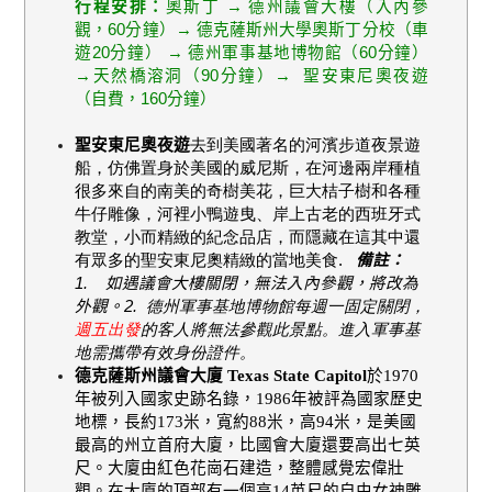
行程安排：
奧斯丁 → 德州議會大樓（入內參
觀，
60
分鐘）→ 德克薩斯州大學奧斯丁分校（車
遊
20
分鐘） → 德州軍事基地博物館（
60
分鐘）
→天然橋溶洞（
90
分鐘）→
聖安東尼奧夜遊
（自費，
160
分鐘）
聖安東尼奧夜遊
去到美國著名的河濱步道夜景遊
船，仿佛置身於美國的威尼斯，在河邊兩岸種植
很多來自的南美的奇樹美花，巨大桔子樹和各種
牛仔雕像，河裡小鴨遊曳、岸上古老的西班牙式
教堂，小而精緻的紀念品店，而隱藏在這其中還
有眾多的聖安東尼奧精緻的當地美食.
備註：
1.
如遇議會大樓關閉，無法入內參觀，將改為
外觀。
2. 德州軍事基地博物館每週一固定關閉，
週五
出發
的客人將無法參觀此景點。
進入軍事基
地需攜帶有效身份證件。
德克薩斯州議會大廈
Texas State Capitol
於
1970
年被列入國家史跡名錄，
1986
年被評為國家歷史
地標，長約
173
米，寬約
88
米，高
94
米，是美國
最高的州立首府大廈，比國會大廈還要高出七英
尺。大廈由紅色花崗石建造，整體感覺宏偉壯
觀。在大廈的頂部有一個高
14
英尺的自由女神雕