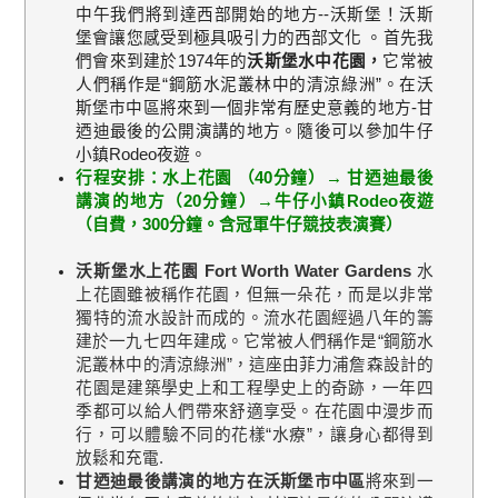
中午我們將到達西部開始的地方
--
沃斯堡！沃斯
堡會讓您感受到極具吸引力的西部文化 。首先我
們會來到建於
1974
年的
沃斯堡水中花園，
它常被
人們稱作是
“
鋼筋水泥叢林中的清涼綠洲
”
。在沃
斯堡市中區將來到一個非常有歷史意義的地方
-
甘
迺迪最後的公開演講的地方。隨後可以參加牛仔
小鎮
Rodeo
夜遊。
行程安排：
水上花園 （
40
分鐘）→ 甘迺迪最後
講演的地方（
20
分鐘）→牛仔小鎮
Rodeo
夜遊
（自費，
300
分鐘。含冠軍牛仔競技表演賽）
沃斯堡水上花園 Fort Worth Water Gardens
水
上花園雖被稱作花園，但無一朵花，而是以非常
獨特的流水設計而成的。流水花園經過八年的籌
建於一九七四年建成。它常被人們稱作是“鋼筋水
泥叢林中的清涼綠洲”，這座由菲力浦詹森設計的
花園是建築學史上和工程學史上的奇跡，一年四
季都可以給人們帶來舒適享受。在花園中漫步而
行，可以體驗不同的花樣“水療”，讓身心都得到
放鬆和充電.
甘迺迪最後講演的地方在沃斯堡市中區
將來到一