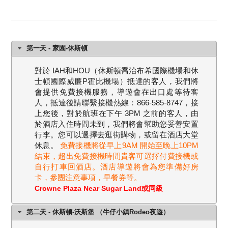
第一天 - 家園-休斯頓
對於 IAH和HOU（休斯頓喬治布希國際機場和休
士頓國際威廉P霍比機場）抵達的客人，我們將
會提供免費接機服務，導遊會在出口處等待客
人，抵達後請聯繫接機熱線：866-585-8747，接
上您後，對於航班在下午 3PM 之前的客人，由
於酒店入住時間未到，我們將會幫助您妥善安置
行李。您可以選擇去逛街購物，或留在酒店大堂
休息。
免費接機將從早上9AM 開始至晚上10PM
結束，超出免費接機時間貴客可選擇付費接機或
自行打車回酒店。酒店導遊將會為您準備好房
卡，參團注意事項，早餐券等。
Crowne Plaza Near Sugar Land或同級
第二天 - 休斯頓-沃斯堡 （牛仔小鎮Rodeo夜遊）