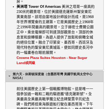
房。
美洲塔
Tower Of Americas
美洲之塔是一座高約
230
米的觀景塔，位於美國德克薩斯州聖安東尼
奧東南部。該塔由當地設計師設計而成，是
1968
年世界博覽會的主建築。它是美國歷史上
1968
年
之
1996
年間最高的觀景塔，立于赫密士費爾公園
正中。乘坐電梯即可到達頂部觀景台。頂部的休
息室和旋轉餐廳，為遊人提供了放鬆和俯瞰全城
的絕佳位置。融合了印第安、墨西哥、西班牙及
現代特色的聖安東尼奧城區，便如同歷史長河中
的一幅畫卷在眼前展開。
Crowne Plaza Suites Houston - Near Sugar
Land或同級
第六天 - 休斯頓深度遊（含墨西哥灣 美國宇航局太空中心
NASA）
前往美國
歷史上第一個戰艦博物館。這是唯一一
個參加過一戰和二戰的驅逐艦“德克薩斯號”。
全
美最高
全美最高戰爭獨立紀念碑聖賈辛托紀念
碑。我們將搭乘海豚遊船行駛在墨西哥灣。下午