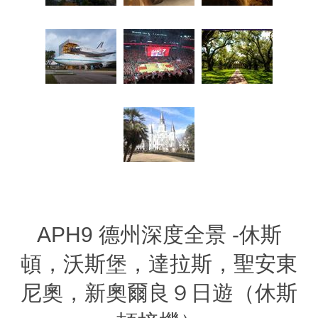
APH9 德州深度全景 -休斯
頓，沃斯堡，達拉斯，聖安東
尼奧，新奧爾良９日遊（休斯