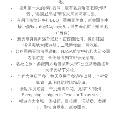
吧。
德州第一大的鐘乳石洞，最有名鹿角酒吧德州啤
酒，“美國威尼斯”聖安東尼奧河濱步道。
享用正宗德州牛排BBQ，墨西哥美食，新奧爾良生
蠔小龍蝦，正宗Cajun美食，世界著名爵士樂酒吧
（*自費）
新奧爾良經典滿分景點：密西西比河、橡樹莊園、
沼澤濕地生態遊船，二戰博物館、蒸汽船。
領略墨西哥灣海豚遊船、NASA航太中心和火箭公園
內部游覽，全美最高獨立戰爭紀念碑。
名校之旅：參觀南方哈佛萊斯大學?公立常春藤德州
大學奧斯丁分校。
全程含酒店早餐，每天享用早餐過後出發，全程零
購物，真正輕鬆體驗精品遊。
景點深度遊覽，告別走馬觀花。見識“大”德州，
Everything is bigger in Texas or Texas size。
暢遊六大名城：休斯頓、達拉斯、沃斯堡、奧斯
丁、聖安東尼奧、新奧爾良。