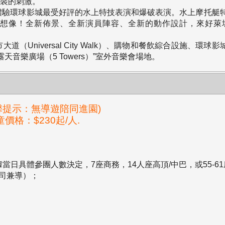
重裝的刺激。
體驗環球影城最受好評的水上特技表演和爆破表演。水上摩托艇
乎想像！全新佈景、全新演員陣容、全新的動作設計，來好萊
niversal City Walk）、購物和餐飲綜合設施、環球影城AMC影院
露天音樂廣場（5 Towers）”室外音樂會場地。
馨提示：無導遊陪同進園)
童價格：$230起/人.
據當日具體參團人數決定，7座商務，14人座高頂/中巴，或55-6
/司兼導）；