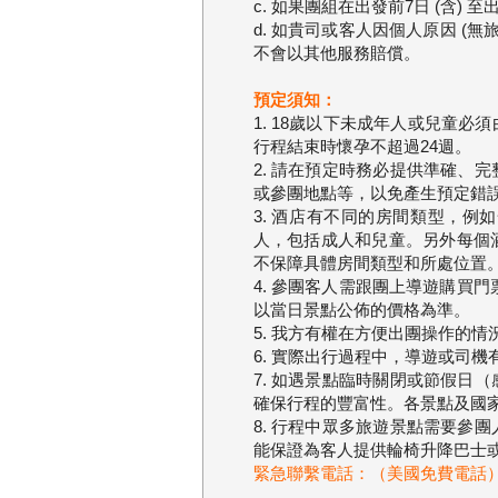
c. 如果團組在出發前7日 (含
d. 如貴司或客人因個人原因 
不會以其他服務賠償。
預定須知：
1. 18歲以下未成年人或兒童
行程結束時懷孕不超過24週。
2. 請在預定時務必提供準確
或參團地點等，以免產生預定錯
3. 酒店有不同的房間類型，例如一張
人，包括成人和兒童。另外每個
不保障具體房間類型和所處位置。
4. 參團客人需跟團上導遊購買門
以當日景點公佈的價格為準。
5. 我方有權在方便出團操作的
6. 實際出行過程中，導遊或司
7. 如遇景點臨時關閉或節假
確保行程的豐富性。各景點及國
8. 行程中眾多旅遊景點需要
能保證為客人提供輪椅升降巴士
緊急聯繫電話：（美國免費電話） 1(6