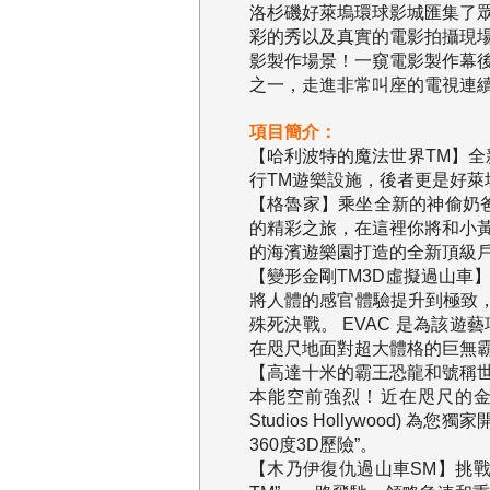
洛杉磯好萊塢環球影城匯集了
彩的秀以及真實的電影拍攝現
影製作場景！一窺電影製作幕後的
之一，走進非常叫座的電視連
項目簡介：
【哈利波特的魔法世界TM】
行TM遊樂設施，後者更是好萊
【格魯家】乘坐全新的神偷奶
的精彩之旅，在這裡你將和小
的海濱遊樂園打造的全新頂級戶外家庭遊
【變形金剛TM3D虛擬過山
將人體的感官體驗提升到極致
殊死決戰。 EVAC 是為該
在咫尺地面對超大體格的巨無
【高達十米的霸王恐龍和號稱
本能空前強烈！近在咫尺的金剛為
Studios Hollywoo
360度3D歷險”。
【木乃伊復仇過山車SM】挑