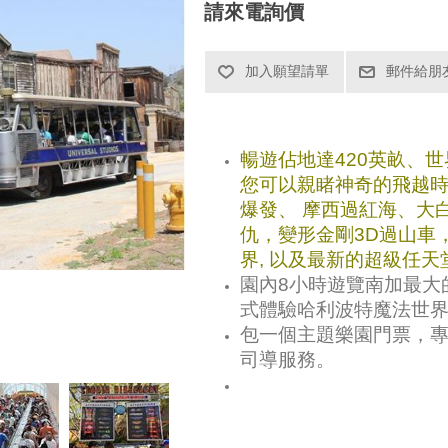
請來電詢價
暢遊佔地達420英畝、世
您可以親睹神奇的飛越
爆發、 摩西過紅海、大
仇，變形金剛3D過山車
界, 以及最新的超級任天
園內8小時遊覽南加最大
式體驗哈利波特魔法世
包一個主題樂園門票，
司導服務。