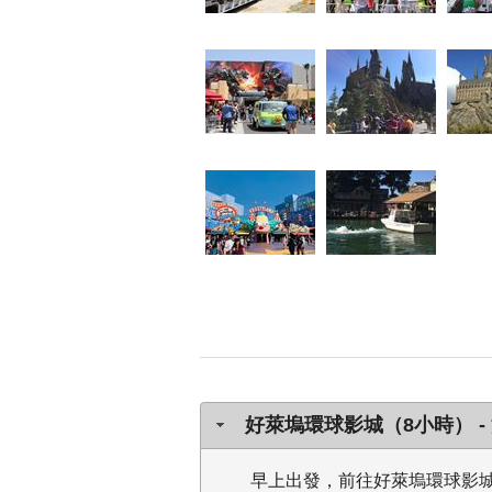
好萊塢環球影城（8小時） - 洛杉磯
早上出發，前往好萊塢環球影