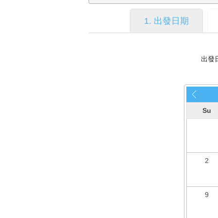
1. 出發日期
出發
Su
2
9