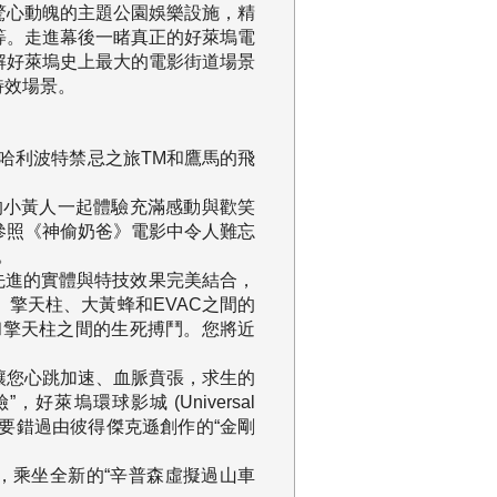
驚心動魄的主題公園娛樂設施，精
等。走進幕後一睹真正的好萊塢電
了解好萊塢史上最大的電影街道場景
特效場景。
哈利波特禁忌之旅TM和鷹馬的飛
的小黃人一起體驗充滿感動與歡笑
參照《神偷奶爸》電影中令人難忘
。
先進的實體與特技效果完美結合，
擎天柱、大黃蜂和EVAC之間的
和擎天柱之間的生死搏鬥。您將近
讓您心跳加速、血脈賁張，求生的
萊塢環球影城 (Universal
悚，不要錯過由彼得傑克遜創作的“金剛
，乘坐全新的“辛普森虛擬過山車