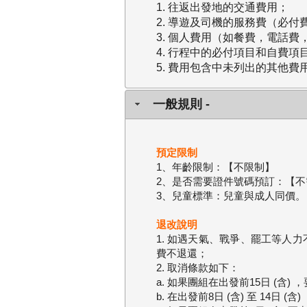
1. 往返出發地的交通費用；
2. 導遊及司機的服務費（必
3. 個人費用（如餐費，電話
4. 行程中的必付項目和自費項
5. 費用包含中未列出的其他費
一般規則 -
預定限制
1、年齡限制：【不限制】
2、是否需要證件號碼預訂：【不
3、兒童標準：兒童與成人同價。
退改說明
1. 如遇天氣、戰爭、罷工等
費不退還；
2. 取消條款如下：
a. 如果團組在出發前15日 (
b. 在出發前8日 (含) 至 1