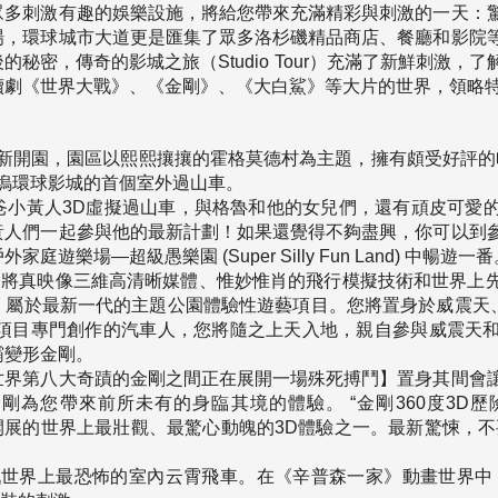
眾多刺激有趣的娛樂設施，將給您帶來充滿精彩與刺激的一天：
場，環球城市大道更是匯集了眾多洛杉磯精品商店、餐廳和影院
秘密，傳奇的影城之旅（Studio Tour）充滿了新鮮刺激，
續劇《世界大戰》、《金剛》、《大白鯊》等大片的世界，領略
全新開園，園區以熙熙攘攘的霍格莫德村為主題，擁有頗受好評的
塢環球影城的首個室外過山車。
爸小黃人3D虛擬過山車，與格魯和他的女兒們，還有頑皮可愛
黃人們一起參與他的最新計劃！如果還覺得不夠盡興，你可以到
樂場—超級愚樂園 (Super Silly Fun Land) 中暢遊一番
車】將真映像三維高清晰媒體、惟妙惟肖的飛行模擬技術和世界上
，屬於最新一代的主題公園體驗性遊藝項目。您將置身於威震天、
遊藝項目專門創作的汽車人，您將隨之上天入地，親自參與威震天
霸變形金剛。
世界第八大奇蹟的金剛之間正在展開一場殊死搏鬥】置身其間會
您帶來前所未有的身臨其境的體驗。 “金剛360度3D歷險”，好
d) 為您獨家開展的世界上最壯觀、最驚心動魄的3D體驗之一。最新驚
戰世界上最恐怖的室內云霄飛車。在《辛普森一家》動畫世界中