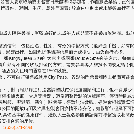
) 至出發當天要求取消或出發當日未能準時參加者，作自動放棄論，已付
(無旅行證件、遲到、生病、意外等因素) 於旅途中退出或末能參加行
必須由成人陪伴參團，單獨旅行的未成年人或兒童不能參加旅遊團。出
、完整的信息，包括姓名、性別、有效的聯繫方式（最好是手機，如有
誤，影響出行。如因您提供錯誤信息而造成損失，由您自行承擔。
King/Queen Size的大床房或兩張Double Size的雙床房
酒店都有不同的收取押金的方式，需要參團客人根據不同規定給予
酒店的入住時間通常在15:00以後。
票，不可自行帶票或使用City Pass。景點的門票費和團上餐費可
情況下，對行程順序進行適當調整以確保旅遊團順利進行，但不會減少
機有權根據天氣、交通等情況，適當調整景點的遊覽順序、停留時間或
日（感恩節、聖誕節、新年）關閉等，導致無法參觀，導遊會根據實際
家公園的開放時間及流量控制會因疫情不時變化，如影響行程屬不可
參團人具備基本的健康條件。殘疾人士報名參團前請提前聯繫獲取相關
或安排合適的座位。
26)571-2988