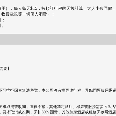
付費用）：每人每天$15，按預訂行程的天數計算，大人小孩同價；
費，收費電視等一切個人消費）；
目；
用。
需要】
人力不可抗拒因素無法遊覽，本公司將有權更改行程，景點門票費用退
含) ，要求取消或改期，團費不扣，其他加定酒店、機票或服務需參照
4日 (含) ，要求取消或改期，需扣50% 團費，其他加定酒店或服務需參