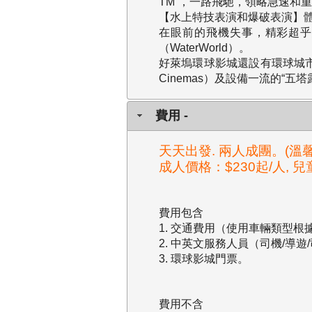
TM”，一路飛馳，領略急速和
【水上特技表演和爆破表演】
在眼前的飛機失事，精彩超
（WaterWorld）。
好萊塢環球影城還設有環球城市大道（U
Cinemas）及設備一流的“五塔
費用 -
天天出發. 兩人成團。(溫
成人價格：$230起/人, 兒
費用包含
1. 交通費用（使用車輛類型根
2. 中英文服務人員（司機/導遊
3. 環球影城門票。
費用不含