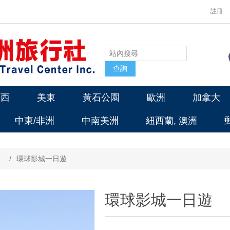
註冊
美西
美東
黃石公園
歐洲
加拿大
中東/非洲
中南美洲
紐西蘭, 澳洲
/
環球影城一日遊
環球影城一日遊