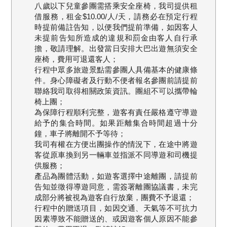
八歲以下兒童參團需搭乘安全座椅，我司提供租
借服務，租金$10.00/人/天，請務必在預定行程
時提前備註告知，以便我們提前準備，如因客人
未提前告知所造成的違規和罰金由客人自行承
擔，敬請理解。出發當日安排大巴出遊無須安全
座椅，費用可退還客人；
行程中眾多旅遊景點需參團人具備基本的健康條
件。身心障礙者及行動不便者報名參團前請提前
聯絡我司取得相關政策資訊。團組不可以攜帶輪
椅上團；
為保障行程順利完整，遊客有責任嚴格遵守導遊
給予的集合時間。如果距離集合時間超過十分
鐘，車子將離開不予等待；
我司有權在方便出團操作的情況下，在途中將遊
客從原車換到另一輛車並指派不同導遊和司機提
供服務；
產品為團體活動，如遊客選擇中途離團，請提前
告知並徵得導遊同意，需簽署離團協議書，未完
成部分將被視為遊客自行放棄，團費不予退還；
行程中的贈送項目，如因交通、天氣等不可抗力
因素導致不能贈送的、或因遊客個人原因不能參