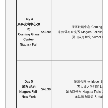
Day 4
康寧玻璃中心-
瀑
康寧玻璃中心
Corning Gla
布
$49.90
彩虹瀑布燈光秀
Niagara Fallsilhumi
Corning Glass
夏日限定煙火
Sumer Limi
Center-
Niagara Fall
Day 5
漩渦公園
whirlpool Stat
瀑布
-紐約
五大湖之伊利湖
LakeE
$49.90
Niagara Fall-
瀑布觀景台
Niagara Falls Obs
New York
布法羅市區遊
Buffalo Ci