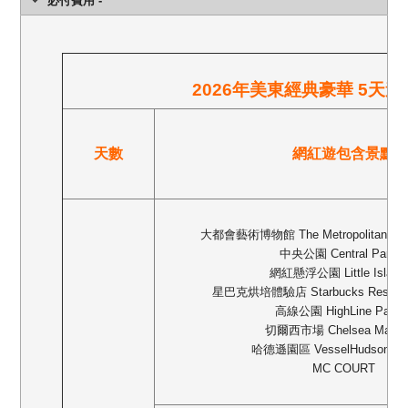
必付費用 -
2026年美東經典豪華 5天
天數
網紅遊包含景點
大都會藝術博物館
The Metropolitan Mu
中央公園
Central Park
，
網紅懸浮公園
Little Island
星巴克烘培體驗店
Starbucks Reserv
高線公園
HighLine Park
切爾西市場
Chelsea Marke
哈德遜園區
VesselHudson Ya
MC COURT