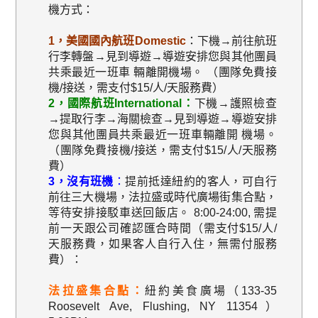
機方式：
1，美國國內航班Domestic
：下機→前往航班
行李轉盤→見到導遊→導遊安排您與其他團員
共乘最近一班車 輛離開機場。 （團隊免費接
機/接送，需支付$15/人/天服務費）
2，國際航班International：
下機→護照檢查
→提取行李→海關檢查→見到導遊→導遊安排
您與其他團員共乘最近一班車輛離開 機場。
（團隊免費接機/接送，需支付$15/人/天服務
費）
3，沒有班機
：
提前抵達紐約的客人，可自行
前往三大機場，法拉盛或時代廣場街集合點，
等待安排接駁車送回飯店。 8:00-24:00, 需提
前一天跟公司確認匯合時間（需支付$15/人/
天服務費，如果客人自行入住，無需付服務
費）：
法拉盛集合點：
紐約美食廣場（133-35
Roosevelt Ave, Flushing, NY 11354）