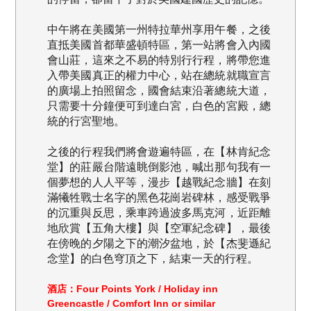
中午將在美國第一州特拉華州享用午餐，之後
直抵美國首都華盛頓特區，第一站將會入內國
會山莊，這來之不易的特別行行程，將帶您進
入帶美國真正的權力中心，站在總統就職宣言
的廣場上拍照留念，國會結束沿著總統大道，
只需要十分鐘便可到達白宮，白色的宮殿，總
統的行宮聖地。
之後的行程我們將會遊遍特區，在【林肯紀念
堂】的莊嚴台階遠眺倒影池，喊出那句我有一
個夢想的人人平等，漫步【越戰紀念牆】在刻
滿犧牲戰士名字的黑色花崗岩碑林，感受戰爭
的沉重與反思，乘車跨過波多馬克河，近距離
地欣賞【五角大樓】與【空軍紀念碑】，最後
在傍晚的夕陽之下的潮汐盆地，於【杰斐遜紀
念堂】的白色穹頂之下，結束一天的行程。
酒店：
Four Points York / Holiday inn
Greencastle / Comfort Inn or similar