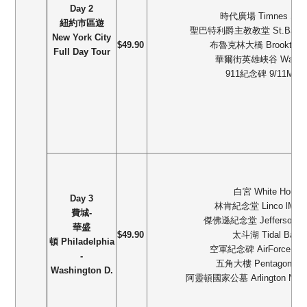
Day 2
時代廣場
Timnes Squ
紐約市區遊
聖巴特利爵主教教堂
St.Barte
New York City
$49.90
布魯克林大橋
Brooktyn 
Full Day Tour
華爾街英雄峽谷
Wall S
911
紀念碑
9/11Memo
白宮
White House
Day 3
林肯紀念堂
Linco lMemo
費城
-
傑佛遜紀念堂
Jefferson M
華盛
$49.90
太斗湖
Tidal Basin
頓
Philadelphia
空軍紀念碑
AirForce Me
-
五角大樓
Pentagon-pa
Washington D.
阿靈頓國家公墓
Arlington Nat