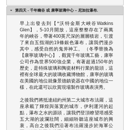
第四天 - 千年幽谷 或 康寧玻璃中心 – 尼加拉瀑布.
早上出發去到【*沃特金斯大峽谷Watkins
Glen】，5-10月開放，這座整整存在了兩萬
年的峽谷，帶著400英尺深的層層積岩，引渡
了來自五指湖的19條銀色瀑布，讓我們漫步
其中，感受自然的鬼斧神工。 （冬季替換為
【康寧玻璃中心】，觀賞千年玻璃工藝，康寧
公司作為世界500強企業，有著超過150年的
歷史，是特殊玻璃和陶瓷材料行業的龍頭，這
裡有全球最大的玻璃收藏博物館，康寧的玻璃
在美國的地位就像景德鎮瓷器在中國的地位一
樣，在此還可以欣賞現場製作玻璃表演秀。
之後我們將抵達紐約州第二大城市布法羅，這
座承載了輝煌與落寞的城市，伊利運河的起
點，瀑布之水的源頭，讓我們登頂瞭望塔感受
五大湖的波瀾壯闊，細細聆聽這座城市的興
衰，高台之後我們沿著布法羅漫步於海軍公