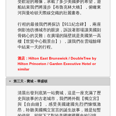
受歡迎的雕像，承載了多少美國夢的希望，遊
船結束我們將漫步【布魯克林大橋】，俯瞰東
河與曼哈頓天際線交織的壯麗畫卷。
行程的最後我們將探訪【911紀念碑】，兩座
倒影池彷彿城市的眼淚，訴說著那場讓美國刻
骨銘心的災難；在廣場的隔壁就是美國第一高
樓【世貿中心觀景台】），讓我們在雲端餘暉
中結束一天的行程。
酒店：Hilton East Brunswick / DoubleTree by
Hilton Princeton / Garden Executive Hotel or
similar
第三天 - 費城 – 華盛頓
清晨出發到底第一站費城，這是一座充滿了歷
史與故事的古老城市，我們將外觀【獨立宮】
與【自由鐘】，感受美國建國先烈們慷慨激
昂，聆聽美國獨立宣言的誕生故事，雖是短暫
的停留，卻留下了對於美國建國歷史的記憶。