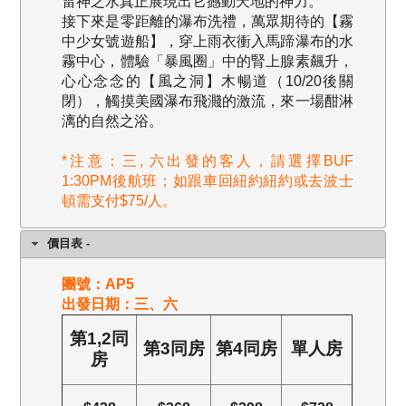
雷神之水真正展現出它撼動天地的神力。
接下來是零距離的瀑布洗禮，萬眾期待的【霧
中少女號遊船】，穿上雨衣衝入馬蹄瀑布的水
霧中心，體驗「暴風圈」中的腎上腺素飆升，
心心念念的【風之洞】木暢道（10/20後關
閉），觸摸美國瀑布飛濺的激流，來一場酣淋
漓的自然之浴。
*注意：三, 六出發的客人，請選擇BUF
1:30PM後航班；如跟車回紐約紐約或去波士
頓需支付$75/人。
價目表 -
團號：AP5
出發日期：三、六
第
1,2
同
第
3
同
房
第
4
同
房
單人房
房