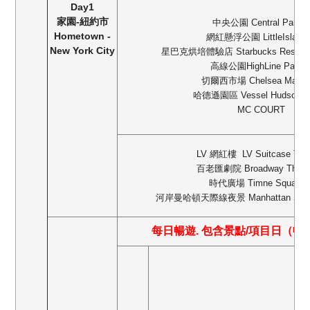
Day1
家園
-
紐約市
中央公園
Central Park
，
Hometown -
網紅懸浮公園
LittleIsland
New York City
星巴克烘培體驗店
Starbucks Reserv
高線公園
HighLine Park
切爾西市場
Chelsea Marke
哈德遜園區
Vessel Hudson Y
MC COURT
LV 網紅樓 LV Suitcase Tow
百老匯劇院
Broadway Theat
時代廣場
Timne Square
河岸曼哈頓天際線夜景
Manhattan Skyl
每日暢遊
.
包含景點
/
項目日（暢