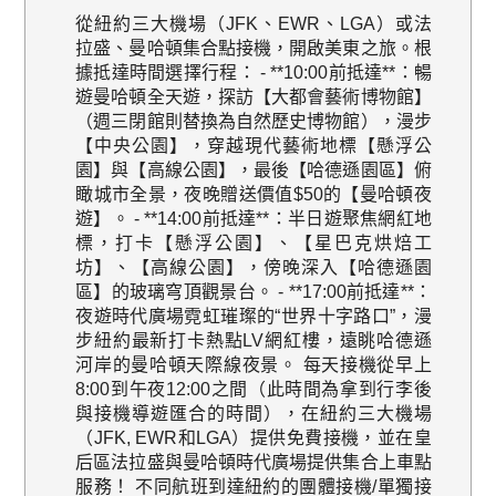
從紐約三大機場（JFK、EWR、LGA）或法
拉盛、曼哈頓集合點接機，開啟美東之旅。根
據抵達時間選擇行程： - **10:00前抵達**：暢
遊曼哈頓全天遊，探訪【大都會藝術博物館】
（週三閉館則替換為自然歷史博物館），漫步
【中央公園】，穿越現代藝術地標【懸浮公
園】與【高線公園】，最後【哈德遜園區】俯
瞰城市全景，夜晚贈送價值$50的【曼哈頓夜
遊】。 - **14:00前抵達**：半日遊聚焦網紅地
標，打卡【懸浮公園】、【星巴克烘焙工
坊】、【高線公園】，傍晚深入【哈德遜園
區】的玻璃穹頂觀景台。 - **17:00前抵達**：
夜遊時代廣場霓虹璀璨的“世界十字路口”，漫
步紐約最新打卡熱點LV網紅樓，遠眺哈德遜
河岸的曼哈頓天際線夜景。 每天接機從早上
8:00到午夜12:00之間（此時間為拿到行李後
與接機導遊匯合的時間），在紐約三大機場
（JFK, EWR和LGA）提供免費接機，並在皇
后區法拉盛與曼哈頓時代廣場提供集合上車點
服務！ 不同航班到達紐約的團體接機/單獨接