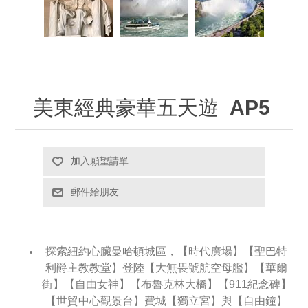
美東經典豪華五天遊
AP5
探索紐約心臟曼哈頓城區，【時代廣場】【聖巴特
利爵主教教堂】登陸【大無畏號航空母艦】【華爾
街】【自由女神】【布魯克林大橋】【911紀念碑】
【世貿中心觀景台】費城【獨立宮】與【自由鐘】