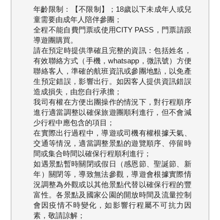
年齡限制：【不限制】；18歲以下未成年人或兒
童需要由成年人陪伴參團；
全程不能自費門票或使用CITY PASS，門票請跟
導遊團購買。
請在預定時提供準確且完整的資訊：包括姓名，
有效聯絡方式（手機，whatsapp，微訊號）方便
聯絡客人，準確的航班資訊或參團地點，以免產
生預定錯誤，影響出行。如因客人提供資訊錯誤
造成損失，由您自行承擔；
我司有權在方便出團操作的情況下，對行程順序
進行適當調整以確保旅遊團順利進行，但不會減
少行程中應包含的項目；
在實際出行過程中，導遊或司機有權根據天氣、
交通等情況，適當調整景點的遊覽順序、停留時
間或集合時間以確保行程順利進行；
如遇景點暫時關閉或假日（感恩節、聖誕節、新
年）關閉等，導致無法參觀，導遊會根據實際情
況調整為外觀或以其他景點代替以確保行程的豐
富性。各景點及國家公園的開放時間及流量控制
會因疫情不時變化，如影響行程屬不可抗力因
素，敬請諒解；