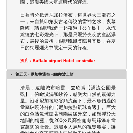
園，追溯美國大航運時代的輝煌。
日暮時分抵達尼加拉瀑布，這世界大三瀑布之
一，來自於印第安古老傳說的雷神之水，夜幕
降臨，請跟隨我們一起夜遊【公羊島】，水汽
繚繞的七彩燈光下，那是只屬於夜晚的童話瀑
布，最後的最後，跟隨晚風登臨月亮島，在夏
日的絢麗煙火中限定一天的行程。
酒店：Buffalo airport Hotel or similar
第五天 - 尼加拉瀑布 –紐約/波士頓
清晨，遠離城市喧囂，去欣賞【渦流公園景
觀】，俯瞰漩渦和峽谷，感受大自然的震撼力
量。沿著尼加拉峽谷順流而下，最不容錯過的
當屬破曉時分的【尼加拉熱氣球奇遇】。巨大
的白色熱氣球隨著朝陽緩緩升空，如懸浮於天
地間的精靈，從200公尺高空俯瞰馬蹄瀑布雷
霆萬鈞的壯景。這場令人屏息的視覺饗宴，讓