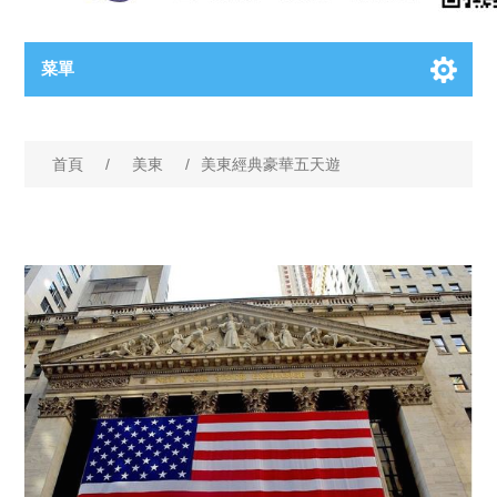
菜單
首頁
/
美東
/
美東經典豪華五天遊