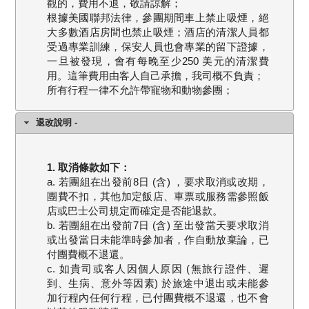
觀的，費用不退，敬請諒解；
根據美國聯邦法律，參團期間車上禁止吸煙，絕
大多數酒店房間也禁止吸煙；酒店的清潔人員都
受過專業訓練，保安人員也會專業的留下證據，
一旦被發現，會有每晚至少250 美元的清潔費
用。這筆費用由客人自己承擔，我司概不負責；
所有行程一律不允許帶寵物和動物參團；
退改說明 -
1. 取消條款如下：
a. 若團組在出發前8日 (含) ，要求取消或改期，
團費不扣，其他加定飯店、車票或服務需參照飯
店或巴士公司規定而確定是否能退款。
b. 若團組在出發前7日 (含) 至出發當天要求取消
或出發當日未能準時參加者，作自動放棄論，已
付團費概不退還。
c. 如貴司或客人因個人原因 (無旅行證件、遲
到、生病、意外等因素) 於旅途中退出或未能參
加行程內任何行程，已付團費概不退還，也不會